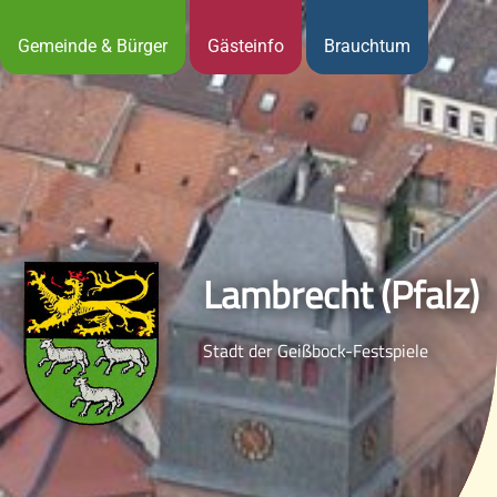
Gemeinde & Bürger
Gästeinfo
Brauchtum
Lambrecht (Pfalz)
Stadt der Geißbock-Festspiele