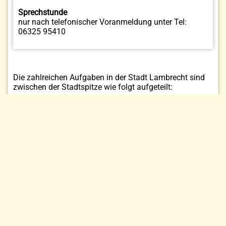
Sprechstunde
nur nach telefonischer Voranmeldung unter Tel:
06325 95410
Die zahlreichen Aufgaben in der Stadt Lambrecht sind
zwischen der Stadtspitze wie folgt aufgeteilt:
Bürgermeister:
Verwaltungssteuerung
Zentrale Dienste
Wahlen und sonstige Abstimmungen
Heimat- und sonstige Kulturpflege
Betrieb der Kindertagesstätte
Förderung anderer Träger (Kindertagesstätten)
Förderung des Sports
Öffentliches Grün, Landschaftsbau
Stadtwald
Steuern, allgemeine Zuweisungen, allgemeine
Umlagen