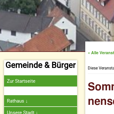
« Alle Verans
Gemeinde & Bürger
Diese Veransta
Zur Startseite
Somm
nens
Rathaus
↓
Unsere Stadt
↓