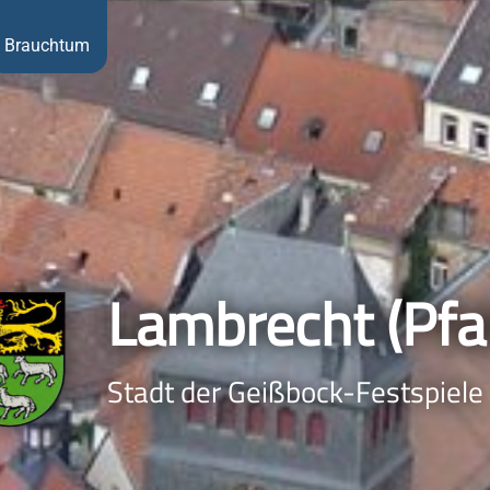
Brauchtum
Lambrecht (Pfal
Stadt der Geißbock-Festspiele