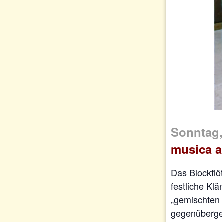
Sonntag,
musica a
Das Blockflö
festliche Kl
„gemischten 
gegenüberges