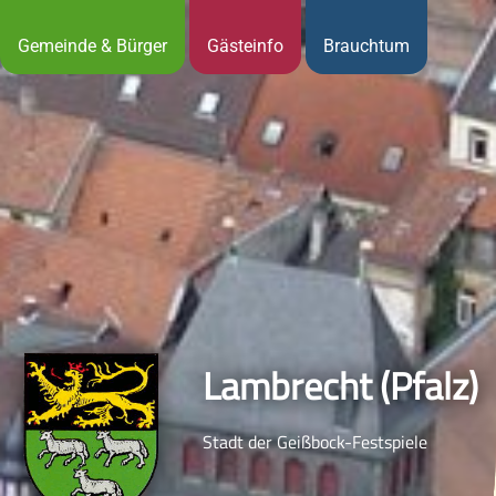
Gemeinde & Bürger
Gästeinfo
Brauchtum
Lambrecht (Pfalz)
Stadt der Geißbock-Festspiele