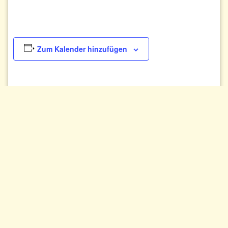
Zum Kalender hinzufügen
DETAILS
VERANSTALTER
Protestantische
Datum:
Kirchengemeinde
10. Juli 2022
Lambrecht/Lindenberg
Zeit:
19:00
VERANSTALTUNGSORT
Protestantische Kirche Lambrecht
Gartenstraße 18
Lambrecht
,
67466
Deutschland
Google Karte anzeigen