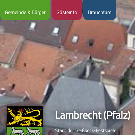
Gemeinde & Bürger
Gästeinfo
Brauchtum
Lambrecht (Pfalz)
Stadt der Geißbock-Festspiele