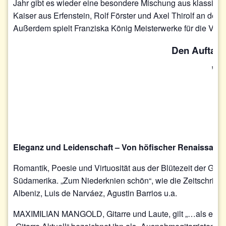
Jahr gibt es wieder eine besondere Mischung aus klassis
Kaiser aus Erfenstein, Rolf Förster und Axel Thirolf an der
Außerdem spielt Franziska König Meisterwerke für die Violi
Den Auftakt
„El
Eleganz und Leidenschaft – Von höfischer Renaissancem
Romantik, Poesie und Virtuosität aus der Blütezeit der Gi
Südamerika. „Zum Niederknien schön“, wie die Zeitschrift
Albeniz, Luis de Narváez, Agustin Barrios u.a.
MAXIMILIAN MANGOLD, Gitarre und Laute, gilt „…als einer d