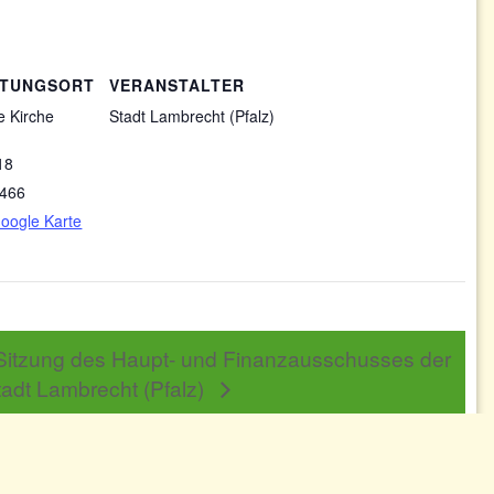
LTUNGSORT
VERANSTALTER
e Kirche
Stadt Lambrecht (Pfalz)
18
466
oogle Karte
Sitzung des Haupt- und Finanzausschusses der
tadt Lambrecht (Pfalz)