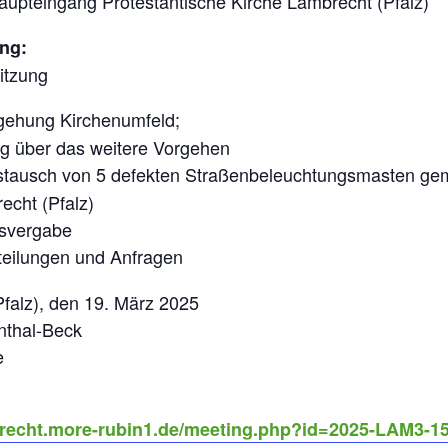
Haupteingang Protestantische Kirche Lambrecht (Pfalz)
ng:
Sitzung
ehung Kirchenumfeld;
ng über das weitere Vorgehen
tausch von 5 defekten Straßenbeleuchtungsmasten ge
cht (Pfalz)
gsvergabe
teilungen und Anfragen
falz), den 19. März 2025
nthal-Beck
e
brecht.more-rubin1.de/meeting.php?id=2025-LAM3-1