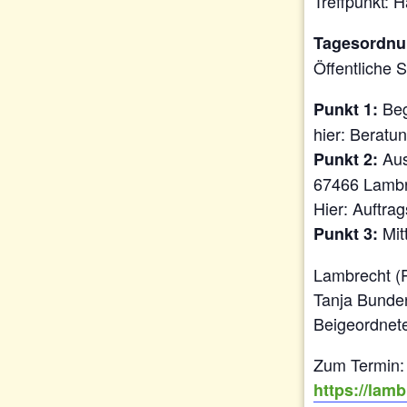
Treffpunkt: 
Tagesordnu
Öffentliche 
Beg
Punkt 1:
hier: Beratu
Aus
Punkt 2:
67466 Lambre
Hier: Auftra
Mit
Punkt 3:
Lambrecht (P
Tanja Bunde
Beigeordnet
Zum Termin:
https://lam