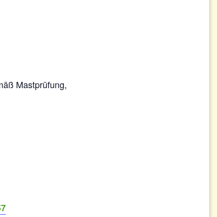
mäß Mastprüfung,
57