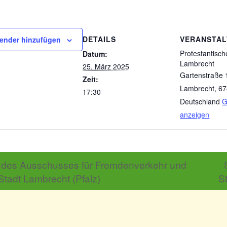
DETAILS
VERANSTA
ender hinzufügen
Protestantisch
Datum:
Lambrecht
25. März 2025
Gartenstraße 
Zeit:
Lambrecht
,
67
17:30
Deutschland
G
anzeigen
 des Ausschusses für Fremdenverkehr und
 Stadt Lambrecht (Pfalz)
S