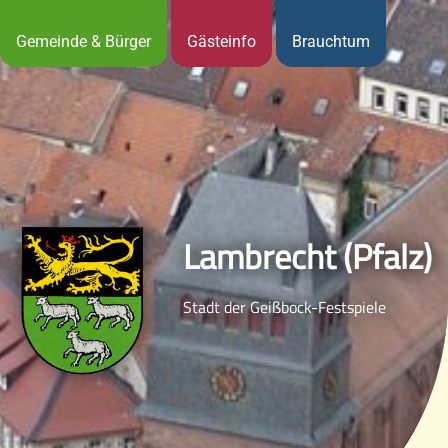
Gemeinde & Bürger
Gästeinfo
Brauchtum
Lambrecht (Pfalz)
Stadt der Geißbock-Festspiele