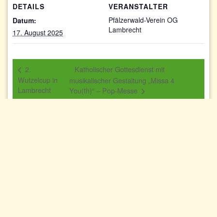
DETAILS
VERANSTALTER
Pfälzerwald-Verein OG
Datum:
Lambrecht
17. August 2025
2.
Katholischer Gottesdienst mit
Wutzelcup in
musikalischer Gestaltung „Missa 4
Lambrecht
You(th)“ – Pop-Messe