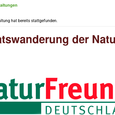
taltungen
ltung hat bereits stattgefunden.
tswanderung der Nat