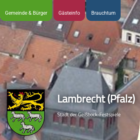
Gemeinde & Bürger
Gästeinfo
Brauchtum
Lambrecht (Pfalz)
Stadt der Geißbock-Festspiele