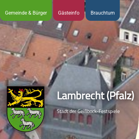
Gemeinde & Bürger
Gästeinfo
Brauchtum
Lambrecht (Pfalz)
Stadt der Geißbock-Festspiele