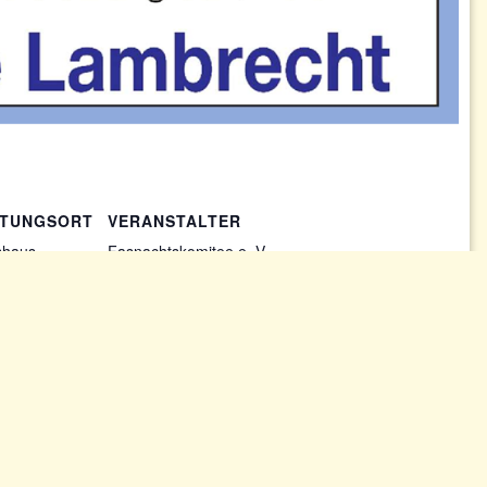
LTUNGSORT
VERANSTALTER
shaus
Fasnachtskomitee e .V.
„Die Lambrechter
1
Gäsböck“
466
Google
n
Stadt
FK „Lambrechter Gäsböck“:
Weiberfasnacht