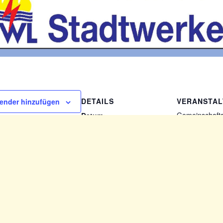
DETAILS
VERANSTA
ender hinzufügen
Gemeinschaft
Datum:
Blainviller Str. 
7. Februar 2026
Lambrecht
,
67
Zeit:
Karte anzeige
19:11
des Ausschusses für Generationen und Familie der 
(Pfalz)