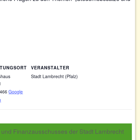
LTUNGSORT
VERANSTALTER
shaus
Stadt Lambrecht (Pfalz)
1
466
Google
n
- und Finanzausschusses der Stadt Lambrecht