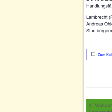
Handlungsfäh
Lambrecht (P
Andreas Ohl
Stadtbürgerm
Zum Kal
Wanderu
Lambrecht