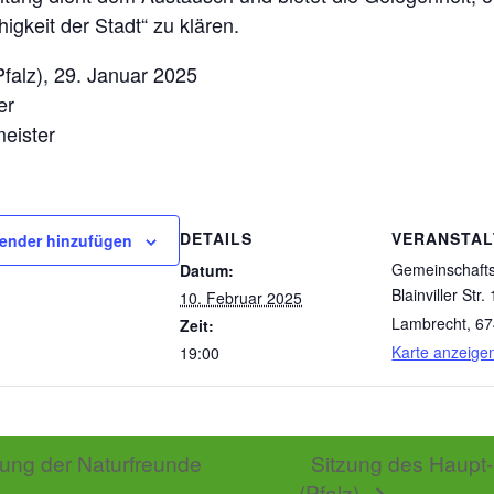
igkeit der Stadt“ zu klären.
falz), 29. Januar 2025
er
eister
DETAILS
VERANSTA
ender hinzufügen
Gemeinschaft
Datum:
Blainviller Str. 
10. Februar 2025
Lambrecht
,
67
Zeit:
Karte anzeige
19:00
ng der Naturfreunde
Sitzung des Haupt
(Pfalz)