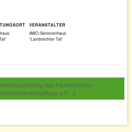
LTUNGSORT
VERANSTALTER
nhaus
AWO-Seniorenhaus
Tal“
“Lambrechter Tal”
iederversammlung des Fördervereins
runnen-Denkmalpflege e.V.