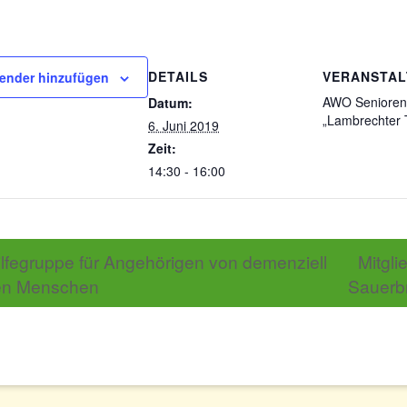
DETAILS
VERANSTA
ender hinzufügen
AWO Seniore
Datum:
„Lambrechter 
6. Juni 2019
Zeit:
14:30 - 16:00
lfegruppe für Angehörigen von demenziell
Mitgl
en Menschen
Sauerb