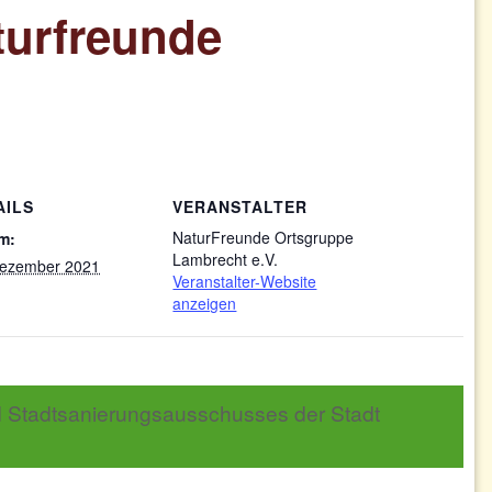
urfreunde
AILS
VERANSTALTER
NaturFreunde Ortsgruppe
m:
Lambrecht e.V.
Dezember 2021
Veranstalter-Website
anzeigen
d Stadtsanierungsausschusses der Stadt