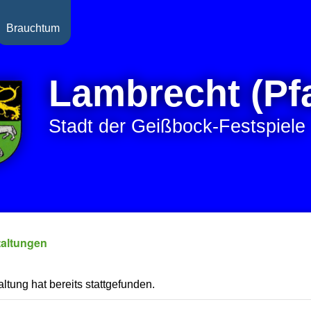
Brauchtum
Lambrecht (Pfa
Stadt der Geißbock-Festspiele
taltungen
ltung hat bereits stattgefunden.