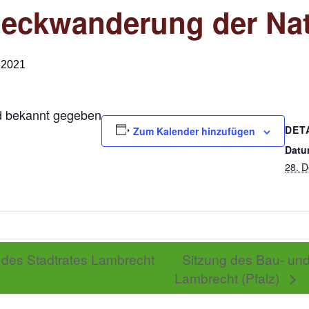
eckwanderung der Nat
 2021
d bekannt gegeben
DET
Zum Kalender hinzufügen
Datu
28. 
 des Stadtrates Lambrecht
Sitzung des Bau- un
Lambrecht (Pfalz)