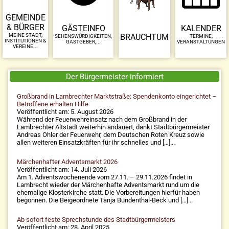
GEMEINDE
& BÜRGER
GÄSTEINFO
KALENDER
BRAUCHTUM
MEINE STADT,
SEHENSWÜRDIGKEITEN,
TERMINE,
INSTITUTIONEN &
GASTGEBER,...
VERANSTALTUNGEN
VEREINE...
Der Bürgermeister informiert
Großbrand in Lambrechter Marktstraße: Spendenkonto eingerichtet –
Betroffene erhalten Hilfe
Veröffentlicht am: 5. August 2026
Während der Feuerwehreinsatz nach dem Großbrand in der
Lambrechter Altstadt weiterhin andauert, dankt Stadtbürgermeister
Andreas Ohler der Feuerwehr, dem Deutschen Roten Kreuz sowie
allen weiteren Einsatzkräften für ihr schnelles und […]...
Märchenhafter Adventsmarkt 2026
Veröffentlicht am: 14. Juli 2026
Am 1. Adventswochenende vom 27.11. – 29.11.2026 findet in
Lambrecht wieder der Märchenhafte Adventsmarkt rund um die
ehemalige Klosterkirche statt. Die Vorbereitungen hierfür haben
begonnen. Die Beigeordnete Tanja Bundenthal-Beck und […]...
Ab sofort feste Sprechstunde des Stadtbürgermeisters
Veröffentlicht am: 28. April 2025