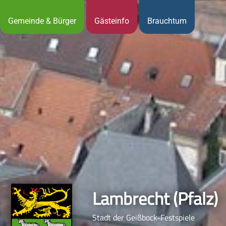
Gemeinde & Bürger
Gästeinfo
Brauchtum
Lambrecht (Pfalz)
Stadt der Geißbock-Festspiele